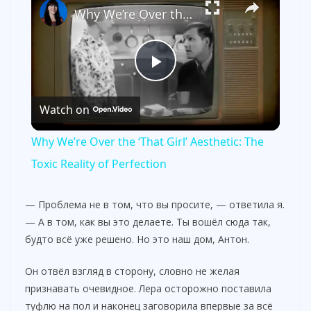
Why We’re Over the ‘That Girl’ Aesthetic: The Toxic Reality of Perfection
P
Watch on
l
Why We’re Over the ‘That Girl’ Aesthetic: The
a
Toxic Reality of Perfection
y
— Проблема не в том, что вы просите, — ответила я.
— А в том, как вы это делаете. Ты вошёл сюда так,
будто всё уже решено. Но это наш дом, Антон.
V
Он отвёл взгляд в сторону, словно не желая
i
признавать очевидное. Лера осторожно поставила
туфлю на пол и наконец заговорила впервые за всё