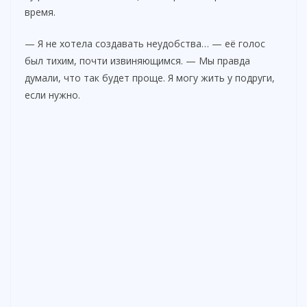
время.
d
— Я не хотела создавать неудобства… — её голос
e
был тихим, почти извиняющимся. — Мы правда
думали, что так будет проще. Я могу жить у подруги,
если нужно.
o