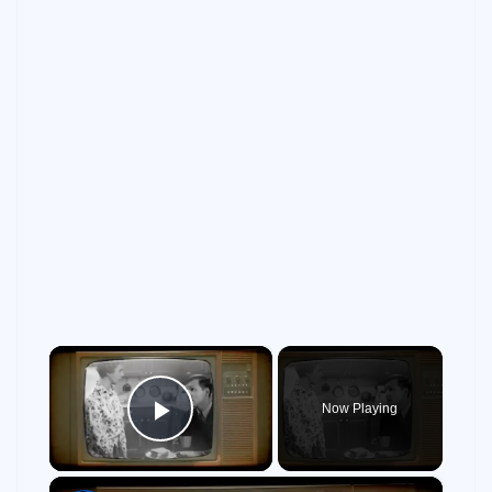
×
Now Playing
Play Video
×