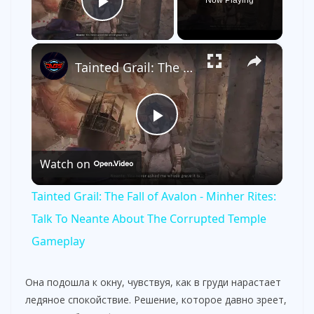
Now Playing
Play Video
×
Tainted Grail: The Fall of Avalon - Minher Rites: Talk To Neante About The Corrupted Temple Gameplay
P
Watch on
l
Tainted Grail: The Fall of Avalon - Minher Rites:
a
Talk To Neante About The Corrupted Temple
Gameplay
y
Она подошла к окну, чувствуя, как в груди нарастает
V
ледяное спокойствие. Решение, которое давно зреет,