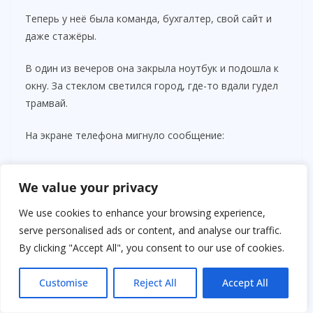
Теперь у неё была команда, бухгалтер, свой сайт и
даже стажёры.
В один из вечеров она закрыла ноутбук и подошла к
окну. За стеклом светился город, где-то вдали гудел
трамвай.
На экране телефона мигнуло сообщение:
Антон:
We value your privacy
“Я рад, что у тебя всё получилось. Ты заслужила.”
We use cookies to enhance your browsing experience,
serve personalised ads or content, and analyse our traffic.
Она улыбнулась.
By clicking "Accept All", you consent to our use of cookies.
Не потому, что ждала этого. А потому что в этих
словах было признание её силы.
Customise
Reject All
Accept All