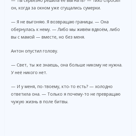
— Ты серьёзно решила её выгнать? — тихо спросил
он, когда за окном уже сгущались сумерки.
— Я не выгоняю. Я возвращаю границы. — Она
обернулась к нему. — Либо мы живём вдвоём, либо
вы с мамой — вместе, но без меня.
Антон опустил голову.
— Свет, ты же знаешь, она больше никому не нужна.
У неё никого нет.
— И у меня, по-твоему, кто-то есть? — холодно
ответила она. — Только я почему-то не превращаю
чужую жизнь в поле битвы.