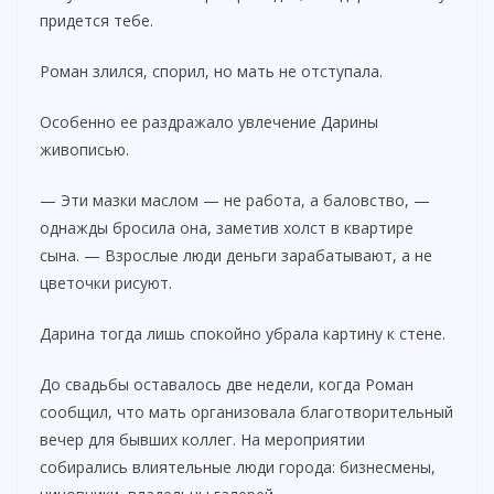
y
придется тебе.
V
Роман злился, спорил, но мать не отступала.
Особенно ее раздражало увлечение Дарины
i
живописью.
d
— Эти мазки маслом — не работа, а баловство, —
однажды бросила она, заметив холст в квартире
сына. — Взрослые люди деньги зарабатывают, а не
e
цветочки рисуют.
o
Дарина тогда лишь спокойно убрала картину к стене.
До свадьбы оставалось две недели, когда Роман
сообщил, что мать организовала благотворительный
вечер для бывших коллег. На мероприятии
собирались влиятельные люди города: бизнесмены,