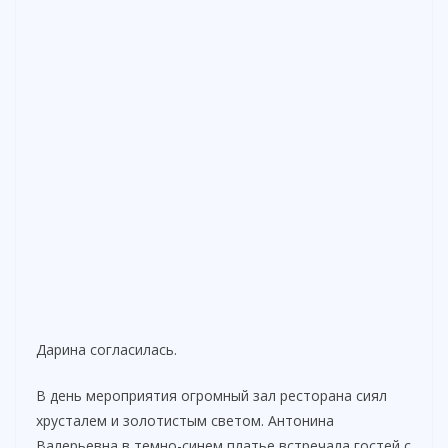
Дарина согласилась.
В день мероприятия огромный зал ресторана сиял
хрусталем и золотистым светом. Антонина
Валерьевна в темно-синем платье встречала гостей с