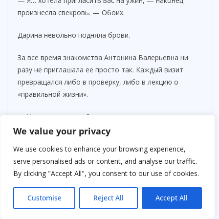
— Я… хотела пригласить вас на ужин, — наконец
произнесла свекровь. — Обоих.
Дарина невольно подняла брови.
За все время знакомства Антонина Валерьевна ни
разу не приглашала ее просто так. Каждый визит
превращался либо в проверку, либо в лекцию о
«правильной жизни».
— Хорошо, — спокойно сказала она.
We value your privacy
Вечером квартира свекрови выглядела так же
We use cookies to enhance your browsing experience,
безупречно, как всегда. Те же тяжелые шторы,
serve personalised ads or content, and analyse our traffic.
натертый до блеска паркет, запах дорогого чая и
By clicking "Accept All", you consent to our use of cookies.
духов. Но сама хозяйка будто постарела за одну ночь.
Customise
Reject All
Accept All