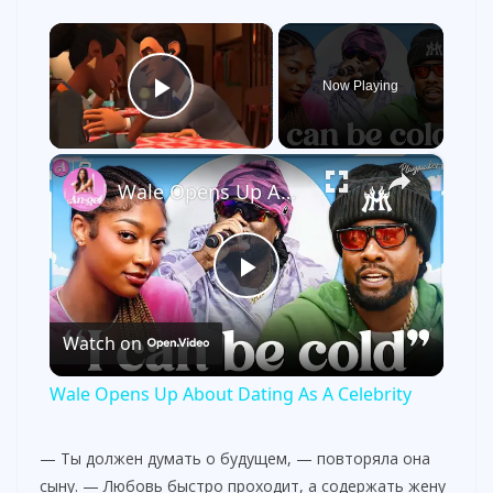
×
Now Playing
Play Video
×
Wale Opens Up About Dating As A Celebrity
P
Watch on
l
Wale Opens Up About Dating As A Celebrity
a
— Ты должен думать о будущем, — повторяла она
сыну. — Любовь быстро проходит, а содержать жену