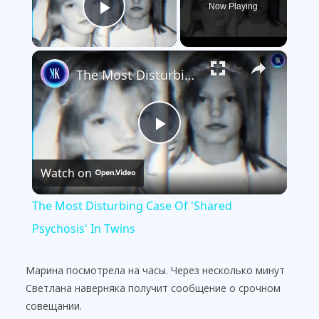
Now Playing
Play Video
×
The Most Disturbing Case Of 'Shared Psychosis' In Twins
P
Watch on
l
The Most Disturbing Case Of 'Shared
a
Psychosis' In Twins
y
Марина посмотрела на часы. Через несколько минут
Светлана наверняка получит сообщение о срочном
совещании.
V