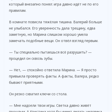
который внезапно понял: игра давно идёт не по его
правилам.
В комнате повисла тяжёлая тишина. Валерий больше
не улыбался. Его уверенность дала трещину, едва
заметную, но Марина слишком хорошо умела
замечать подобные вещи. Он отвёл взгляд первым.
— Ты специально пытаешься всё разрушить? —
процедил он сквозь зубы.
— Нет, — спокойно ответила Марина. — Я просто
привыкла проверять факты. А факты, Валера, редко
бывают приятными.
Он резко схватил ключи со стола.
— Мне надоели твои игры. Светка давно живёт
прошлым. А Кристина хотя бы умеет делать человека