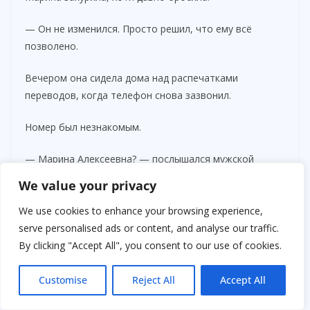
— Он не изменился. Просто решил, что ему всё
позволено.
Вечером она сидела дома над распечатками
переводов, когда телефон снова зазвонил.
Номер был незнакомым.
— Марина Алексеевна? — послышался мужской
голос. — Меня зовут Игорь. Думаю, вам будет
We value your privacy
интересно узнать кое-что про Кристину.
We use cookies to enhance your browsing experience,
Она насторожилась.
serve personalised ads or content, and analyse our traffic.
By clicking "Accept All", you consent to our use of cookies.
— Слушаю.
Customise
Reject All
Accept All
— Три года назад она жила с моим братом. Всё было
точно так же. Любовь, разговоры о новой жизни,