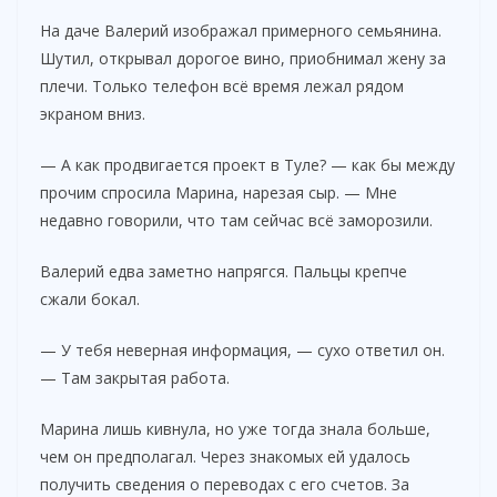
На даче Валерий изображал примерного семьянина.
i
Шутил, открывал дорогое вино, приобнимал жену за
плечи. Только телефон всё время лежал рядом
экраном вниз.
d
— А как продвигается проект в Туле? — как бы между
e
прочим спросила Марина, нарезая сыр. — Мне
недавно говорили, что там сейчас всё заморозили.
o
Валерий едва заметно напрягся. Пальцы крепче
сжали бокал.
— У тебя неверная информация, — сухо ответил он.
— Там закрытая работа.
Марина лишь кивнула, но уже тогда знала больше,
чем он предполагал. Через знакомых ей удалось
получить сведения о переводах с его счетов. За