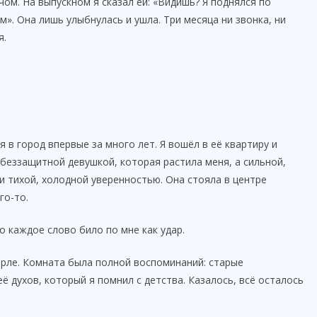
чом. На выпускном я сказал ей: «Видишь? Я поднялся по
м». Она лишь улыбнулась и ушла. Три месяца ни звонка, ни
я.
я в город впервые за много лет. Я вошёл в её квартиру и
 беззащитной девушкой, которая растила меня, а сильной,
и тихой, холодной уверенностью. Она стояла в центре
го-то.
о каждое слово било по мне как удар.
горле. Комната была полной воспоминаний: старые
её духов, который я помнил с детства. Казалось, всё осталось