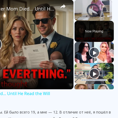
×
×
My Brother Took Everything After Mom Died... Until He Read the Will
Unmute
Now Playing
.. Until He Read the Will
 Ей было всего 19, а мне — 12. В отличие от неё, я пошёл в