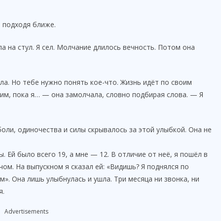
 подходя ближе.
ла на стул. Я сел. Молчание длилось вечность. Потом она
ала. Но тебе нужно понять кое-что. Жизнь идёт по своим
гким, пока я… — она замолчала, словно подбирая слова. — Я
боли, одиночества и силы скрывалось за этой улыбкой. Она не
 Ей было всего 19, а мне — 12. В отличие от неё, я пошёл в
чом. На выпускном я сказал ей: «Видишь? Я поднялся по
м». Она лишь улыбнулась и ушла. Три месяца ни звонка, ни
я.
Advertisements