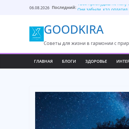
Skip
Последний:
Твой приблудыш не получ
06.08.2026
to
Они забыли, кто оплатил
Один торт изменил судьб
content
GOODKIRA
Она ждала измену, но вс
После унижения невестка
Cоветы для жизни в гармонии с прир
ГЛАВНАЯ
БЛОГИ
ЗДОРОВЬЕ
ИНТЕ