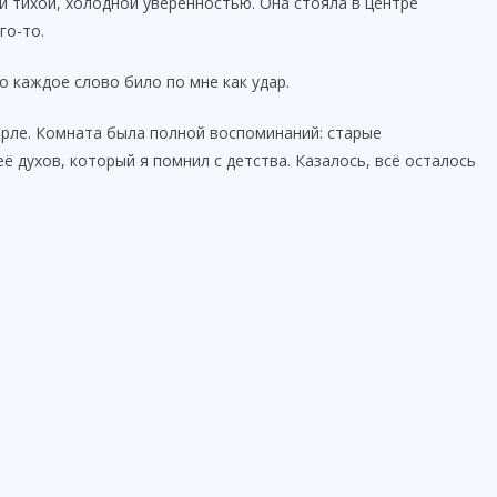
и тихой, холодной уверенностью. Она стояла в центре
го-то.
о каждое слово било по мне как удар.
горле. Комната была полной воспоминаний: старые
её духов, который я помнил с детства. Казалось, всё осталось