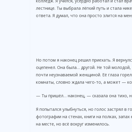
колледж. Я учился, усердно работал и стал вра
лестнице. Ты выбрала лёгкий путь и стала нике
i
ответа. Я думал, что она просто злится на мен
d
e
Но потом я наконец решил приехать. Я вернулс
o
оцепенел. Она была… другой. Не той молодой,
почти неузнаваемой женщиной. Её глаза горел
комнаты, словно ждала чего-то, а может — ко
— Ты пришёл… наконец, — сказала она тихо, н
Я попытался улыбнуться, но голос застрял в 
фотографии на стенах, книги на полках, запах 
на месте, но всё вокруг изменилось.