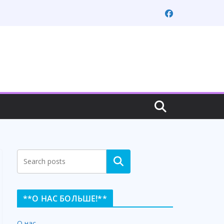
Search
**О НАС БОЛЬШЕ!**
О нас