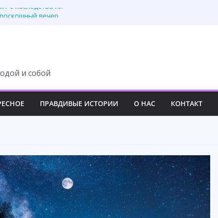
ит с наследства ни
 роскошный вечер
у семьи навсегда
третила правду
 изменила свою жизнь
одой и собой
РЕСНОЕ
ПРАВДИВЫЕ ИСТОРИИ
О НАС
КОНТАКТ