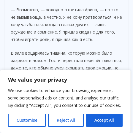
— Возможно, — холодно ответила Арина, — но это
не вызывающе, а честно. Я не хочу притворяться. Я не
хочу улыбаться, когда в глазах других — лишь
осуждение и сомнение. Я пришла сюда не для того,
чтобы играть роль, я пришла как я есть.
В зале воцарилась тишина, которую можно было
разрезать ножом. Гости перестали перешёптываться;
даже те, кто обычно умел скрывать свои эмоции, не
могли отвести взгляд. Некоторые женщины
We value your privacy
напряглись, мужчины переглядывались, ожидая
развития конфликта.
We use cookies to enhance your browsing experience,
serve personalised ads or content, and analyse our traffic.
By clicking "Accept All", you consent to our use of cookies.
Customise
Reject All
Accept All