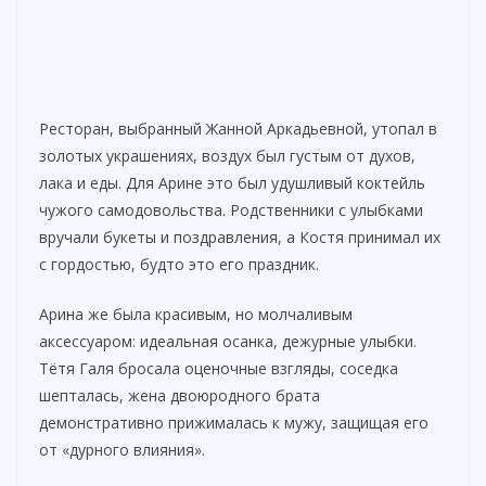
Ресторан, выбранный Жанной Аркадьевной, утопал в
золотых украшениях, воздух был густым от духов,
лака и еды. Для Арине это был удушливый коктейль
чужого самодовольства. Родственники с улыбками
вручали букеты и поздравления, а Костя принимал их
с гордостью, будто это его праздник.
Арина же была красивым, но молчаливым
аксессуаром: идеальная осанка, дежурные улыбки.
Тётя Галя бросала оценочные взгляды, соседка
шепталась, жена двоюродного брата
демонстративно прижималась к мужу, защищая его
от «дурного влияния».