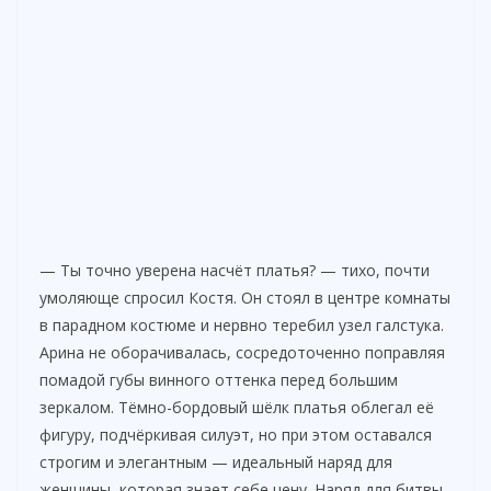
— Ты точно уверена насчёт платья? — тихо, почти
умоляюще спросил Костя. Он стоял в центре комнаты
в парадном костюме и нервно теребил узел галстука.
Арина не оборачивалась, сосредоточенно поправляя
помадой губы винного оттенка перед большим
зеркалом. Тёмно-бордовый шёлк платья облегал её
фигуру, подчёркивая силуэт, но при этом оставался
строгим и элегантным — идеальный наряд для
женщины, которая знает себе цену. Наряд для битвы.