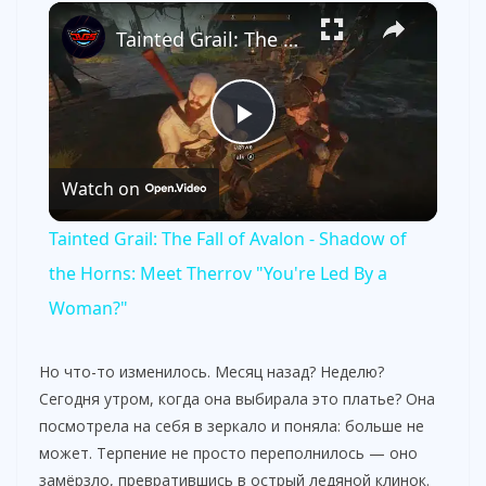
×
Tainted Grail: The Fall of Avalon - Shadow of the Horns: Meet Therrov "You're Led By a Woman?"
P
Watch on
l
Tainted Grail: The Fall of Avalon - Shadow of
a
the Horns: Meet Therrov "You're Led By a
Woman?"
y
Но что-то изменилось. Месяц назад? Неделю?
V
Сегодня утром, когда она выбирала это платье? Она
посмотрела на себя в зеркало и поняла: больше не
может. Терпение не просто переполнилось — оно
i
замёрзло, превратившись в острый ледяной клинок.