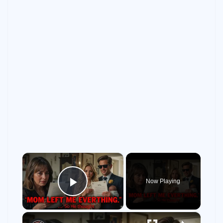
×
Now Playing
Play Video
×