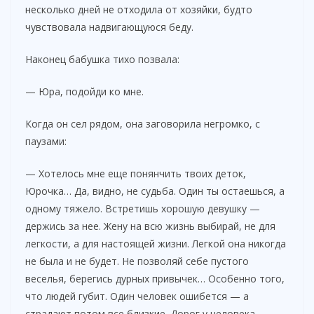
несколько дней не отходила от хозяйки, будто
d
чувствовала надвигающуюся беду.
e
Наконец бабушка тихо позвала:
— Юра, подойди ко мне.
o
Когда он сел рядом, она заговорила негромко, с
паузами:
— Хотелось мне еще понянчить твоих деток,
Юрочка… Да, видно, не судьба. Один ты остаешься, а
одному тяжело. Встретишь хорошую девушку —
держись за нее. Жену на всю жизнь выбирай, не для
легкости, а для настоящей жизни. Легкой она никогда
не была и не будет. Не позволяй себе пустого
веселья, берегись дурных привычек… Особенно того,
что людей губит. Один человек ошибется — а
страдают потом все близкие. Дорог у человека