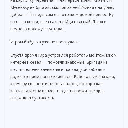
на карточку перевела — на первое время хватит. И
Мусеньку не бросай, смотри за ней. Умная она у нас,
добрая… Ты ведь сам ее котенком домой принес. Ну
вот… кажется, все сказала. Иди отдыхай. Я тоже
немного полежу — устала…
Утром бабушка уже не проснулась.
Спустя время Юра устроился работать монтажником
интернет-сетей — помогли знакомые. Бригада из
шести человек занималась прокладкой кабеля и
подключением новых клиентов. Работа выматывала,
к вечеру сил почти не оставалось, но хорошая
зарплата и ощущение, что день прожит не зря,
сглаживали усталость.