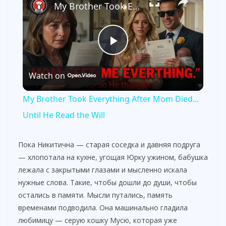
My Brother Took Everything After Mom Died... Until He Read the Will
P
Watch on
l
My Brother Took Everything After Mom Died...
a
Until He Read the Will
y
Пока Никитична — старая соседка и давняя подруга
— хлопотала на кухне, угощая Юрку ужином, бабушка
лежала с закрытыми глазами и мысленно искала
V
нужные слова. Такие, чтобы дошли до души, чтобы
остались в памяти. Мысли путались, память
i
временами подводила. Она машинально гладила
любимицу — серую кошку Мусю, которая уже