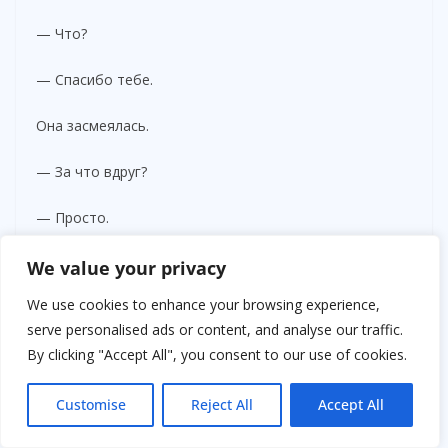
— Что?
— Спасибо тебе.
Она засмеялась.
— За что вдруг?
— Просто.
— Странный ты сегодня, дальнобойщик.
We value your privacy
We use cookies to enhance your browsing experience,
В этот момент дверь магазина открылась.
serve personalised ads or content, and analyse our traffic.
By clicking "Accept All", you consent to our use of cookies.
Мужчина вышел с пакетом.
В руках — хлеб, молоко, дешевые мандарины и
Customise
Reject All
Accept All
маленький пакет конфет.