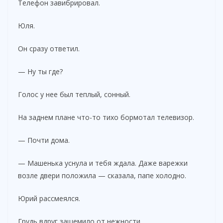
Телефон завибрировал.
Юля.
Он сразу ответил.
— Ну ты где?
Голос у нее был теплый, сонный.
На заднем плане что-то тихо бормотал телевизор.
— Почти дома.
— Машенька уснула и тебя ждала. Даже варежки
возле двери положила — сказала, папе холодно.
Юрий рассмеялся.
Грудь вдруг защемило от нежности.