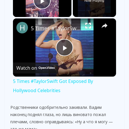
Now Playing
Play Video
×
5 Times #TaylorSwift Got Exposed By Hollywood Celebrities
P
Watch on
l
5 Times #TaylorSwift Got Exposed By
a
Hollywood Celebrities
y
Родственники одобрительно закивали. Вадим
наконец поднял глаза, но лишь виновато пожал
плечами, словно оправдываясь: «Ну а что я могу —
V
это же мама».