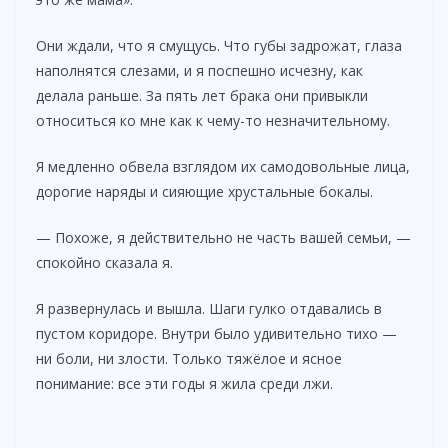
i
Они ждали, что я смущусь. Что губы задрожат, глаза
наполнятся слезами, и я поспешно исчезну, как
делала раньше. За пять лет брака они привыкли
d
относиться ко мне как к чему-то незначительному.
e
Я медленно обвела взглядом их самодовольные лица,
дорогие наряды и сияющие хрустальные бокалы.
o
— Похоже, я действительно не часть вашей семьи, —
спокойно сказала я.
Я развернулась и вышла. Шаги гулко отдавались в
пустом коридоре. Внутри было удивительно тихо —
ни боли, ни злости. Только тяжёлое и ясное
понимание: все эти годы я жила среди лжи.