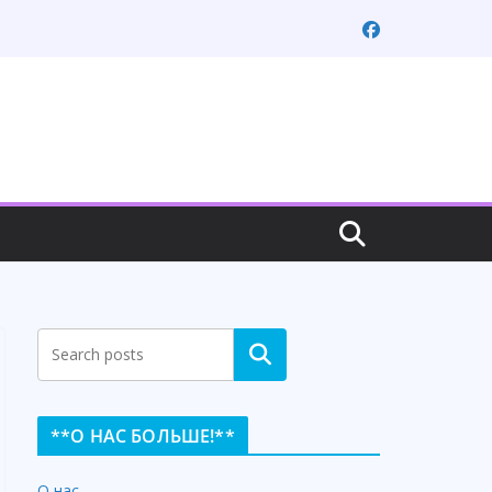
Search
**О НАС БОЛЬШЕ!**
О нас