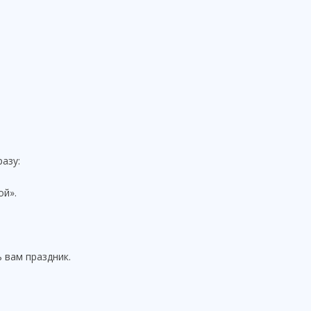
азу:
ой».
 вам праздник.