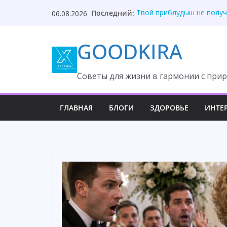
Skip
Последний:
Твой приблудыш не получ
06.08.2026
to
Они забыли, кто оплатил
Один торт изменил судьб
content
GOODKIRA
Она ждала измену, но вс
После унижения невестка
Cоветы для жизни в гармонии с прир
ГЛАВНАЯ
БЛОГИ
ЗДОРОВЬЕ
ИНТЕ