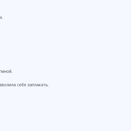
л.
пиной.
зволила себе заплакать.