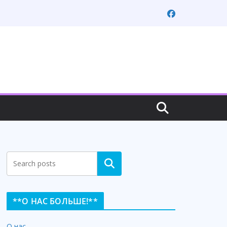
Search
**О НАС БОЛЬШЕ!**
О нас