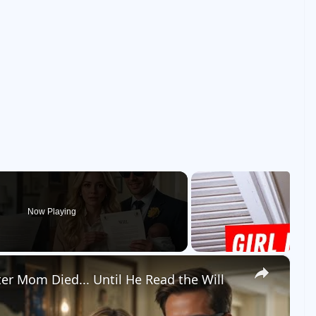
Now Playing
×
er Mom Died... Until He Read the Will