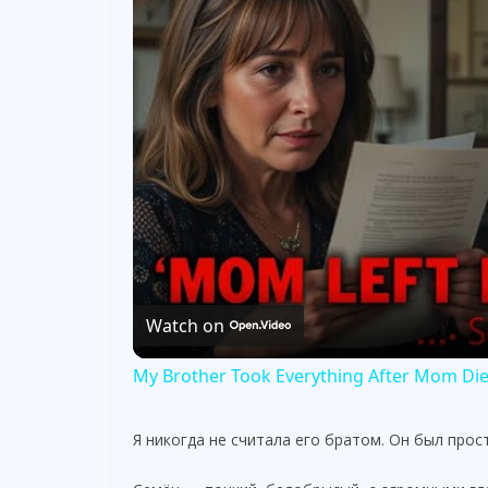
Watch on
My Brother Took Everything After Mom Died.
Я никогда не считала его братом. Он был прос