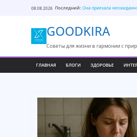
Skip
Последний:
Отец случайно заметил т
08.08.2026
to
Она приехала неожиданно
Она у меня просто домох
content
GOODKIRA
Сон жены скрывал престу
Она увидела стену фотог
Cоветы для жизни в гармонии с прир
ГЛАВНАЯ
БЛОГИ
ЗДОРОВЬЕ
ИНТЕ