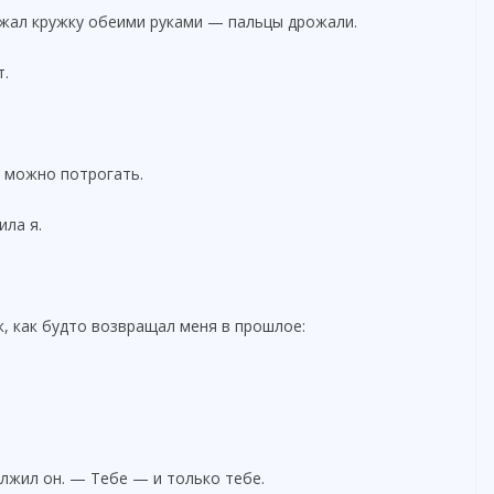
ржал кружку обеими руками — пальцы дрожали.
т.
ё можно потрогать.
ла я.
к, как будто возвращал меня в прошлое:
лжил он. — Тебе — и только тебе.