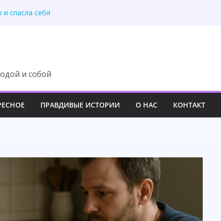
о, что скрывала дочь
 и спасла себя
озяйка», — усмехнулся
пный план мужа
рафий и сразу уехала
одой и собой
РЕСНОЕ
ПРАВДИВЫЕ ИСТОРИИ
О НАС
КОНТАКТ