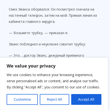
Смех Эванса оборвался. Он посмотрел сначала на
настенный телефон, затем на мой. Прямая линия из
кабинета главного хирурга.
— Возьмите трубку, — приказал я.
Эванс побледнел и неуклюже схватил трубку:
— Это… доктор Эванс, дежурный приёмного
We value your privacy
— Ваши полномочия здесь заканчиваются, — твердо
сказал я. — Сейчас же подключаю старшего коллегу.
We use cookies to enhance your browsing experience,
serve personalised ads or content, and analyse our traffic.
Он замер, осознавая серьёзность ситуации. Моё
By clicking "Accept All", you consent to our use of cookies.
спокойствие и решимость сменяли его высокомерие
страхом.
Customise
Reject All
Accept All
Через несколько мгновений я получил прямую связь с