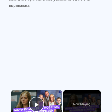
вырывалась:
×
Now Playing
Play Video