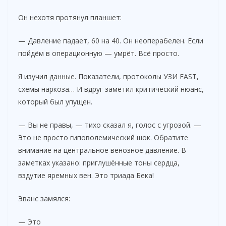
Он нехотя протянул планшет:
— Давление падает, 60 на 40. Он неоперабелен. Если
пойдём в операционную — умрёт. Всё просто.
Я изучил данные. Показатели, протоколы УЗИ FAST,
схемы наркоза… И вдруг заметил критический нюанс,
который был упущен.
— Вы не правы, — тихо сказал я, голос с угрозой. —
Это не просто гиповолемический шок. Обратите
внимание на центральное венозное давление. В
заметках указано: приглушённые тоны сердца,
вздутие яремных вен. Это триада Бека!
Эванс замялся:
— Это