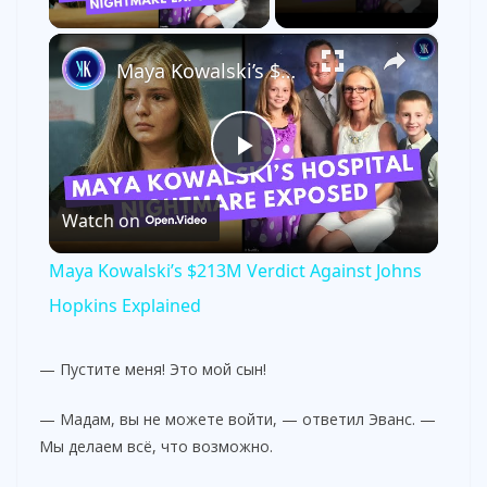
×
Maya Kowalski’s $213M Verdict Against Johns Hopkins Explained
P
Watch on
l
Maya Kowalski’s $213M Verdict Against Johns
a
Hopkins Explained
y
— Пустите меня! Это мой сын!
— Мадам, вы не можете войти, — ответил Эванс. —
V
Мы делаем всё, что возможно.