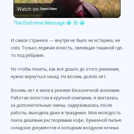
Watch on
l
The End-time Message 😭 😢 😭
a
И самое странное — внутри не было ни истерики, ни
слёз. Только ледяная ясность, звенящая тишиной где-
y
то под рёбрами.
V
Но чтобы понять, как всё дошло до этого унижения,
нужно вернуться назад. На восемь долгих лет.
i
Восемь лет я жила в режиме бесконечной экономии.
Работая логистом в крупной компании, я хваталась
d
за дополнительные смены, задерживалась после
работы, выходила даже в праздники. Моя молодость
пахла дешёвым растворимым кофе, бумажной пылью
e
складских документов и холодным воздухом ночных