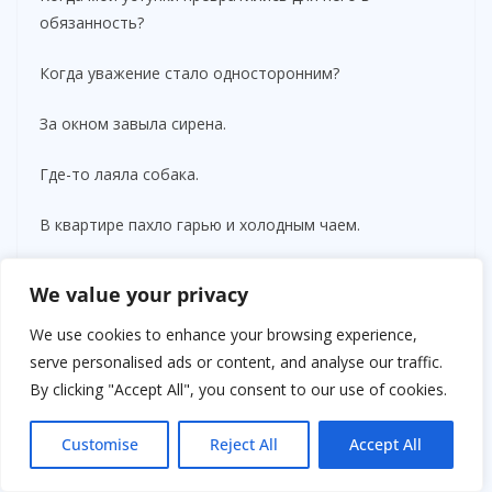
обязанность?
Когда уважение стало односторонним?
За окном завыла сирена.
Где-то лаяла собака.
В квартире пахло гарью и холодным чаем.
Роман шумно выдохнул.
We value your privacy
— Ну? Ты поедешь?
We use cookies to enhance your browsing experience,
serve personalised ads or content, and analyse our traffic.
Я опустила взгляд на сумку.
By clicking "Accept All", you consent to our use of cookies.
Потом снова на него.
Customise
Reject All
Accept All
И впервые за весь вечер заметила деталь, от