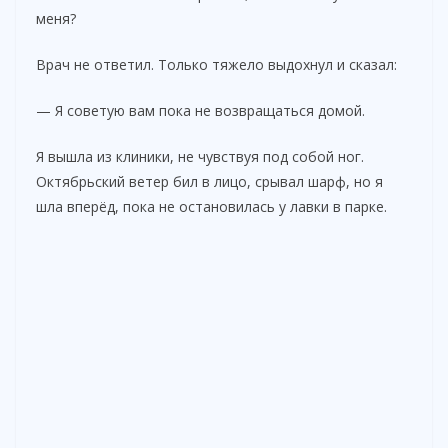
меня?
d
Врач не ответил. Только тяжело выдохнул и сказал:
— Я советую вам пока не возвращаться домой.
e
Я вышла из клиники, не чувствуя под собой ног.
o
Октябрьский ветер бил в лицо, срывал шарф, но я
шла вперёд, пока не остановилась у лавки в парке.