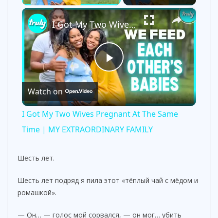
×
I Got My Two Wives Pregnant At The Same Time | MY EXTRAORDINARY FAMILY
P
Watch on
l
I Got My Two Wives Pregnant At The Same
a
Time | MY EXTRAORDINARY FAMILY
y
Шесть лет.
Шесть лет подряд я пила этот «тёплый чай с мёдом и
V
ромашкой».
i
— Он… — голос мой сорвался, — он мог… убить