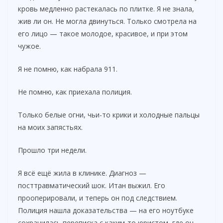
кровь медленно растекалась по плитке. Я не знала,
жив ли он. Не могла двинуться. Только смотрела на
его лицо — такое молодое, красивое, и при этом
чужое.
Я не помню, как набрала 911.
Не помню, как приехала полиция.
Только белые огни, чьи-то крики и холодные пальцы
на моих запястьях.
Прошло три недели.
Я всё ещё жила в клинике. Диагноз —
посттравматический шок. Итан выжил. Его
прооперировали, и теперь он под следствием.
Полиция нашла доказательства — на его ноутбуке
сохранилась переписка с каким-то юристом, где он