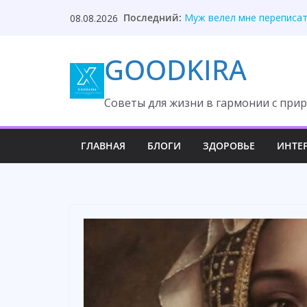
Skip
Последний:
Собираясь на дачу, Вика
08.08.2026
to
Муж велел мне переписат
Муж привёл свекровь в мо
content
GOODKIRA
Муж сказал, что квартира
Уходи и не возвращайся,
Cоветы для жизни в гармонии с прир
ГЛАВНАЯ
БЛОГИ
ЗДОРОВЬЕ
ИНТЕ