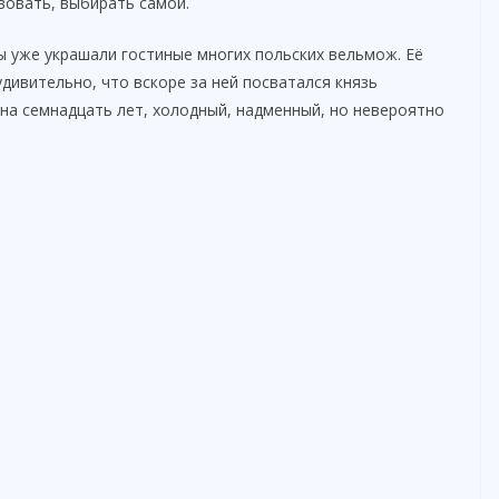
вовать, выбирать самой.
ы уже украшали гостиные многих польских вельмож. Её
ивительно, что вскоре за ней посватался князь
на семнадцать лет, холодный, надменный, но невероятно