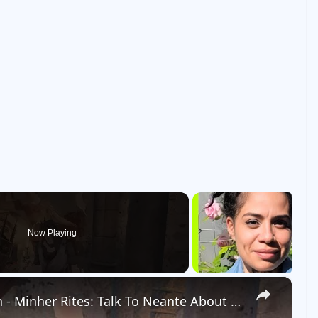
Now Playing
×
Tainted Grail: The Fall of Avalon - Minher Rites: Talk To Neante About The Corrupted Temple Gameplay