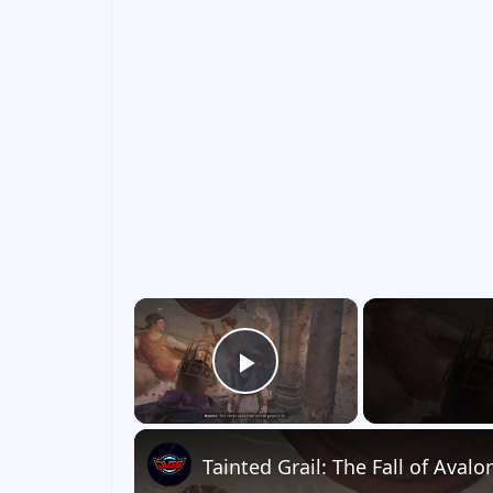
×
Play Video