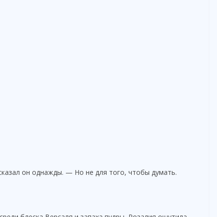
казал он однажды. — Но не для того, чтобы думать.
 среди блеска Версаля и запаха пудры, Розалия ощутила