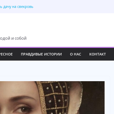
 подслушала
ь дачу на свекровь
й дом как хозяйку.
 теперь нужна его
 раз не можешь
одой и собой
РЕСНОЕ
ПРАВДИВЫЕ ИСТОРИИ
О НАС
КОНТАКТ