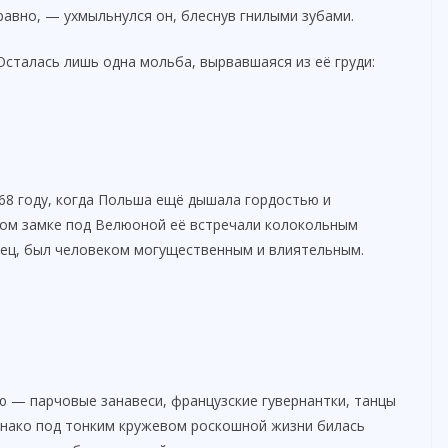
равно, — ухмыльнулся он, блеснув гнилыми зубами.
Осталась лишь одна мольба, вырвавшаяся из её груди:
68 году, когда Польша ещё дышала гордостью и
вом замке под Велюоной её встречали колокольным
отец, был человеком могущественным и влиятельным.
ю — парчовые занавеси, французские гувернантки, танцы
Однако под тонким кружевом роскошной жизни билась