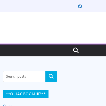
Search
**О НАС БОЛЬШЕ!**
О нас