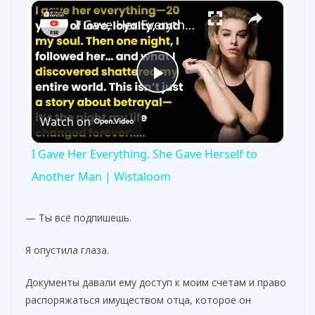
×
I Gave Her Everything. She Gave Herself to Another Man | Wistaloom
P
Watch on
l
I Gave Her Everything. She Gave Herself to
a
Another Man | Wistaloom
y
— Ты всё подпишешь.
Я опустила глаза.
V
Документы давали ему доступ к моим счетам и право
i
распоряжаться имуществом отца, которое он