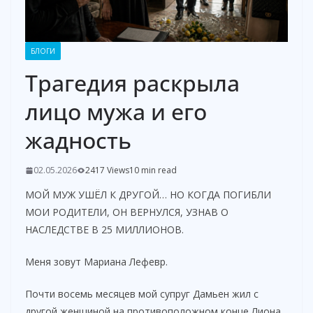
БЛОГИ
Трагедия раскрыла
лицо мужа и его
жадность
02.05.2026
2417 Views
10 min read
МОЙ МУЖ УШЁЛ К ДРУГОЙ… НО КОГДА ПОГИБЛИ
МОИ РОДИТЕЛИ, ОН ВЕРНУЛСЯ, УЗНАВ О
НАСЛЕДСТВЕ В 25 МИЛЛИОНОВ.
Меня зовут Мариана Лефевр.
Почти восемь месяцев мой супруг Дамьен жил с
другой женщиной на противоположном конце Лиона.