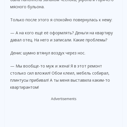
i
мясного бульона.
d
Только после этого я спокойно повернулась к нему:
— А на кого ещё её оформлять? Деньги на квартиру
e
давал отец. На него и записали. Какие проблемы?
Денис шумно втянул воздух через нос.
o
— Мы вообще-то муж и жена! Я в этот ремонт
столько сил вложил! Обои клеил, мебель собирал,
плинтусы прибивал! А ты меня выставила каким-то
квартирантом!
Advertisements