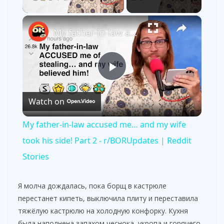
×
My father-in-law accused me… and my wife took his side! Part 2 - r/BORUpdates | Reddit Stories
P
Watch on
l
My father-in-law accused me… and my wife
a
took his side! Part 2 - r/BORUpdates | Reddit
Stories
y
Я молча дождалась, пока борщ в кастрюле
V
перестанет кипеть, выключила плиту и переставила
тяжёлую кастрюлю на холодную конфорку. Кухня
была наполнена запахом чеснока, укропа и горячего