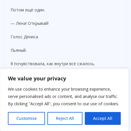
Потом ещё один.
— Лена! Открывай!
Голос Дениса.
Пьяный.
Я почувствовала, как внутри всё сжалось.
— Я знаю, что ты там!
We value your privacy
We use cookies to enhance your browsing experience,
Он дёрнул ручку двери.
serve personalised ads or content, and analyse our traffic.
By clicking "Accept All", you consent to our use of cookies.
Сильно.
Потом ещё раз.
Customise
Reject All
Accept All
— Ты думаешь, самая умная?!