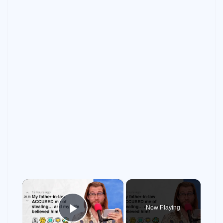
×
Now Playing
Play Video