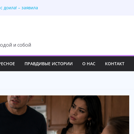
с доила! – заявила
ульманина и уехала
собственной жадности
 всех взрослых вокруг
почку моей матери.
одой и собой
РЕСНОЕ
ПРАВДИВЫЕ ИСТОРИИ
О НАС
КОНТАКТ