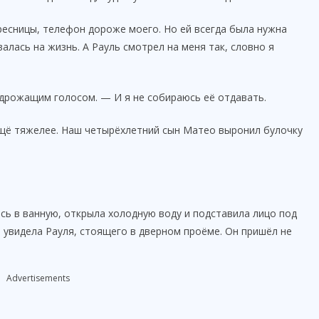
ресницы, телефон дороже моего. Но ей всегда была нужна
лась на жизнь. А Рауль смотрел на меня так, словно я
 дрожащим голосом. — И я не собираюсь её отдавать.
ещё тяжелее. Наш четырёхлетний сын Матео выронил булочку
ась в ванную, открыла холодную воду и подставила лицо под
я увидела Рауля, стоящего в дверном проёме. Он пришёл не
Advertisements