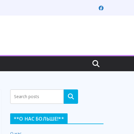
Search
**О НАС БОЛЬШЕ!**
О нас