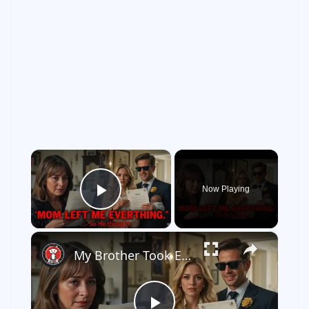
×
Now Playing
Play Video
×
My Brother Took Everything After Mom Died... Until He Read the Will