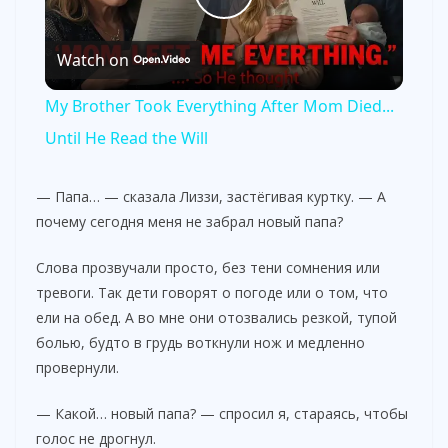
P
Watch on
l
My Brother Took Everything After Mom Died...
a
Until He Read the Will
y
— Папа… — сказала Лиззи, застёгивая куртку. — А
почему сегодня меня не забрал новый папа?
V
Слова прозвучали просто, без тени сомнения или
тревоги. Так дети говорят о погоде или о том, что
i
ели на обед. А во мне они отозвались резкой, тупой
болью, будто в грудь воткнули нож и медленно
провернули.
d
— Какой… новый папа? — спросил я, стараясь, чтобы
e
голос не дрогнул.