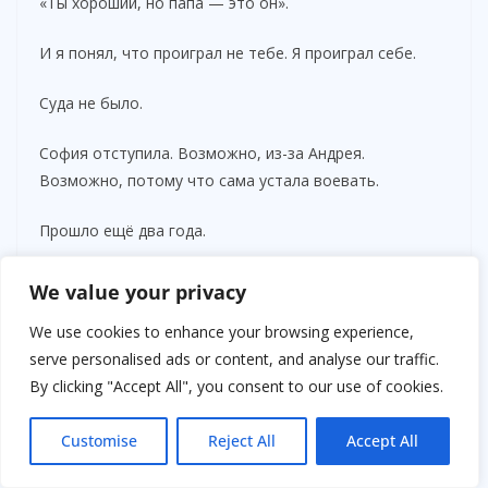
«Ты хороший, но папа — это он».
И я понял, что проиграл не тебе. Я проиграл себе.
Суда не было.
София отступила. Возможно, из-за Андрея.
Возможно, потому что сама устала воевать.
Прошло ещё два года.
Лиззи исполнилось десять.
We value your privacy
В день её рождения она загадала желание и долго не
We use cookies to enhance your browsing experience,
задувала свечи.
serve personalised ads or content, and analyse our traffic.
By clicking "Accept All", you consent to our use of cookies.
— Что ты загадала? — спросил я.
Customise
Reject All
Accept All
— Нельзя говорить, — улыбнулась она. — Но оно про
тебя.