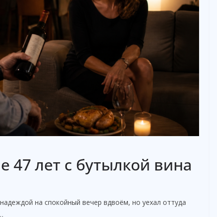
е 47 лет с бутылкой вина
 надеждой на спокойный вечер вдвоём, но уехал оттуда
…