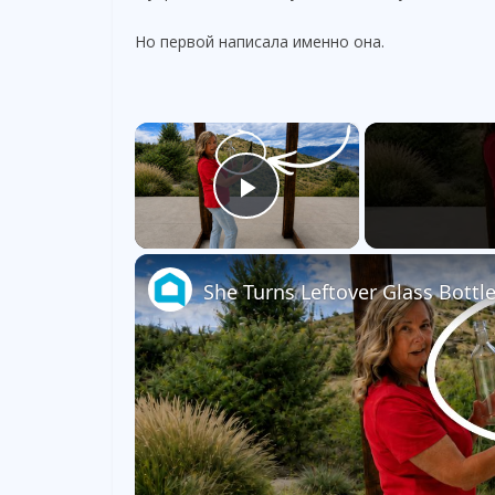
Но первой написала именно она.
×
Play Video
She Turns Leftover Glass Bottl