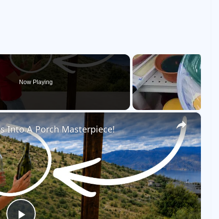
Now Playing
×
es Into A Porch Masterpiece!