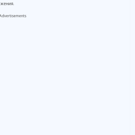
яжения.
o
Advertisements