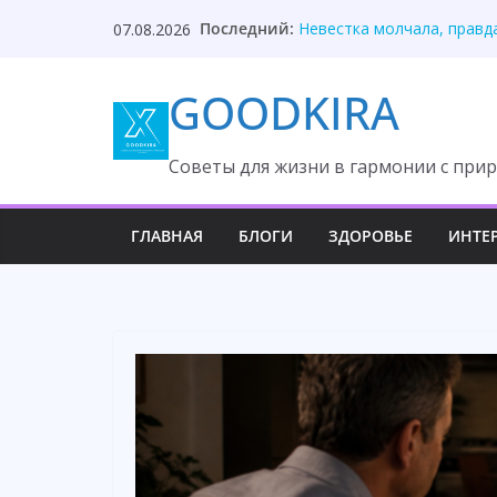
Правда разрушила девятн
Skip
Последний:
07.08.2026
Невестка молчала, правд
to
Жена молчала годами, по
content
Отец нашёл дочь благода
GOODKIRA
Развод из-за миллиона о
Cоветы для жизни в гармонии с прир
ГЛАВНАЯ
БЛОГИ
ЗДОРОВЬЕ
ИНТЕ