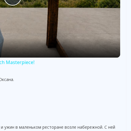
P
l
a
y
rch Masterpiece!
V
Оксана.
i
d
e
 и ужин в маленьком ресторане возле набережной. С ней