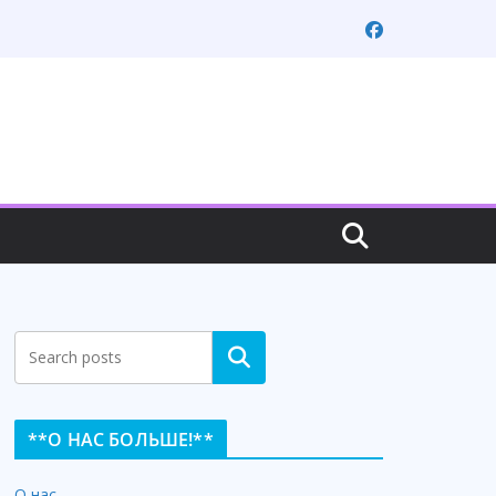
Search
**О НАС БОЛЬШЕ!**
О нас