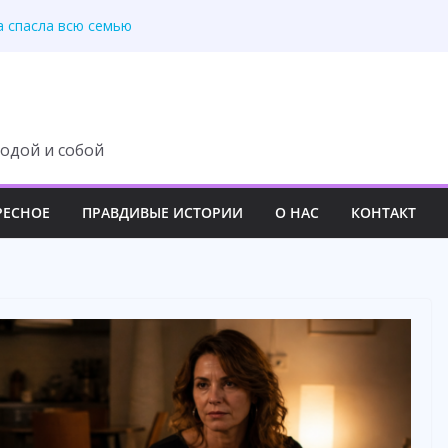
адцать лет брака
а спасла всю семью
ка не услышала правду
ря анализу ДНК
казался ошибкой
одой и собой
РЕСНОЕ
ПРАВДИВЫЕ ИСТОРИИ
О НАС
КОНТАКТ