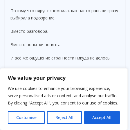
Потому что вдруг вспомнила, как часто раньше сразу
выбирала подозрение.
Вместо разговора.
Вместо попытки понять.
И всё же ощущение странности никуда не делось.
Потому что вечером соседка снова остановила меня
We value your privacy
у подъезда.
We use cookies to enhance your browsing experience,
Посмотрела внимательно.
serve personalised ads or content, and analyse our traffic.
By clicking "Accept All", you consent to our use of cookies.
Замялась.
Customise
Reject All
Accept All
— Слушай, — сказала она тихо, — не хочу лезть, но…