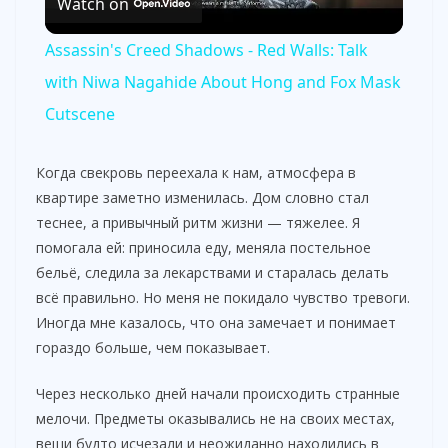
Watch on
l
Assassin's Creed Shadows - Red Walls: Talk
a
with Niwa Nagahide About Hong and Fox Mask
Cutscene
y
Когда свекровь переехала к нам, атмосфера в
V
квартире заметно изменилась. Дом словно стал
теснее, а привычный ритм жизни — тяжелее. Я
помогала ей: приносила еду, меняла постельное
i
бельё, следила за лекарствами и старалась делать
всё правильно. Но меня не покидало чувство тревоги.
d
Иногда мне казалось, что она замечает и понимает
гораздо больше, чем показывает.
e
Через несколько дней начали происходить странные
мелочи. Предметы оказывались не на своих местах,
o
вещи будто исчезали и неожиданно находились в