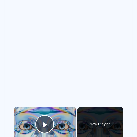
×
Now Playing
Play Video