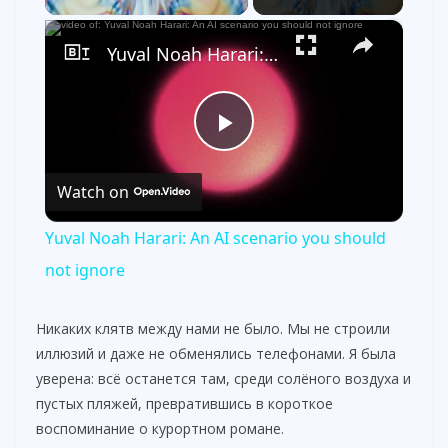
×
Yuval Noah Harari: An AI scenario you should not ignore
P
Watch on
l
Yuval Noah Harari: An AI scenario you should
a
not ignore
y
Никаких клятв между нами не было. Мы не строили
иллюзий и даже не обменялись телефонами. Я была
уверена: всё останется там, среди солёного воздуха и
V
пустых пляжей, превратившись в короткое
воспоминание о курортном романе.