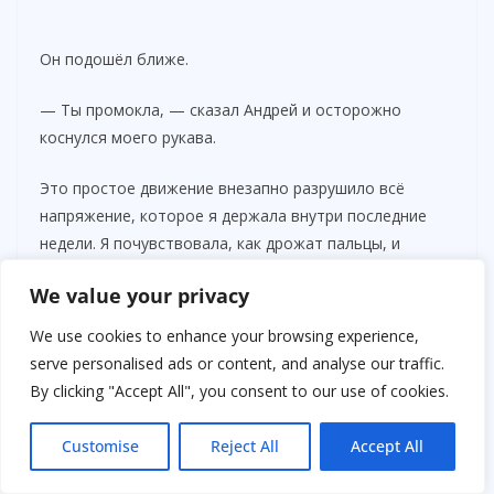
Он подошёл ближе.
— Ты промокла, — сказал Андрей и осторожно
коснулся моего рукава.
Это простое движение внезапно разрушило всё
напряжение, которое я держала внутри последние
недели. Я почувствовала, как дрожат пальцы, и
неожиданно для самой себя рассмеялась — нервно,
We value your privacy
почти беспомощно.
We use cookies to enhance your browsing experience,
— Наверное, я сошла с ума, — выдохнула я. —
serve personalised ads or content, and analyse our traffic.
Приехать сюда ради человека, которого знаю всего
By clicking "Accept All", you consent to our use of cookies.
несколько дней…
Customise
Reject All
Accept All
Он улыбнулся едва заметно.