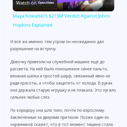
Watch on
l
Maya Kowalski’s $213M Verdict Against Johns
a
Hopkins Explained
y
И всё же именно тем утром он неожиданно дал
разрешение на встречу.
V
Девочку привезли на служебной машине ещё до
рассвета. На ней было поношенное синее пальто,
i
вязаная шапка и простой шарф, связанный явно не
ради красоты, а чтобы защитить от холода. В руках
она держала старую игрушку и не плакала. Это пугало
d
сильнее любых слёз.
e
По коридору она шла тихо, почти по-взрослому.
Заключённые за дверями притихли. Позже один из
охранников скажет, что в тот момент тишина стала