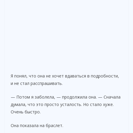
Я понял, что она не хочет вдаваться в подробности,
и не стал расспрашивать.
— Потом я заболела, — продолжила она. — Сначала
думала, что это просто усталость. Но стало хуже.
Очень быстро.
Она показала на браслет.