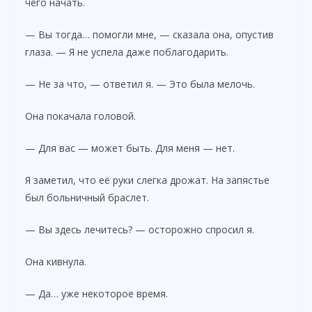
o
чего начать.
— Вы тогда… помогли мне, — сказала она, опустив
глаза. — Я не успела даже поблагодарить.
— Не за что, — ответил я. — Это была мелочь.
Она покачала головой.
— Для вас — может быть. Для меня — нет.
Я заметил, что её руки слегка дрожат. На запястье
был больничный браслет.
— Вы здесь лечитесь? — осторожно спросил я.
Она кивнула.
— Да… уже некоторое время.