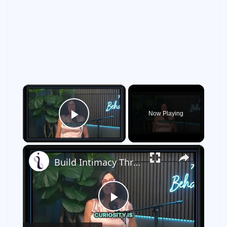
×
Now Playing
Play Video
×
Build Intimacy Through Openness, Trust & Emotional Safety ✨
P