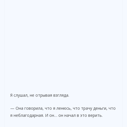
Я слушал, не отрывая взгляда.
— Она говорила, что я ленюсь, что трачу деньги, что
я неблагодарная. И он… он начал в это верить.