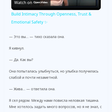
Watch on
l
Build Intimacy Through Openness, Trust &
a
Emotional Safety ✨
y
— Это вы… — тихо сказала она.
Я кивнул.
V
— Да. Как вы?
i
Она попыталась улыбнуться, но улыбка получилась
слабой и почти незаметной.
d
— Жива… — ответила она.
e
Я сел рядом. Между нами повисла неловкая тишина.
Мне хотелось задать много вопросов, но я не знал, с