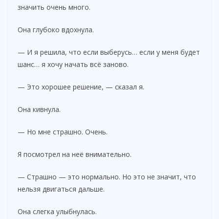
значить очень много.
Она глубоко вдохнула.
— И я решила, что если выберусь… если у меня будет
шанс… я хочу начать всё заново.
— Это хорошее решение, — сказал я.
Она кивнула.
— Но мне страшно. Очень.
Я посмотрел на неё внимательно.
— Страшно — это нормально. Но это не значит, что
нельзя двигаться дальше.
Она слегка улыбнулась.