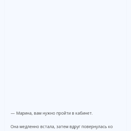
— Марина, вам нужно пройти в кабинет.
Она медленно встала, затем вдруг повернулась ко