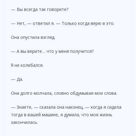
— Вы всегда так говорите?
— Нет, — ответил я. — Только когда верю в это.
Она опустила взгляд.
— А вы верите… что у меня получится?
Я не колебался.
— Да.
Она долго молчала, словно обдумывая мои слова.
— Знаете, — сказала она наконец, — когда я сидела
тогда в вашей машине, я думала, что моя жизнь
закончилась.