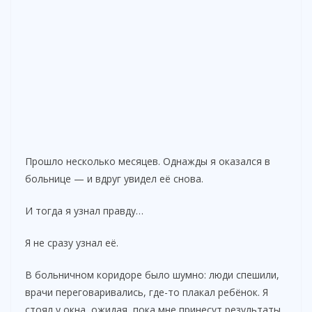
Прошло несколько месяцев. Однажды я оказался в
больнице — и вдруг увидел её снова.
И тогда я узнал правду…
Я не сразу узнал её.
В больничном коридоре было шумно: люди спешили,
врачи переговаривались, где-то плакал ребёнок. Я
стоял у окна, ожидая, пока мне принесут результаты