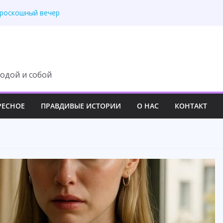
ит с наследства ни
 роскошный вечер
у семьи навсегда
третила правду
 изменила свою жизнь
одой и собой
РЕСНОЕ
ПРАВДИВЫЕ ИСТОРИИ
О НАС
КОНТАКТ