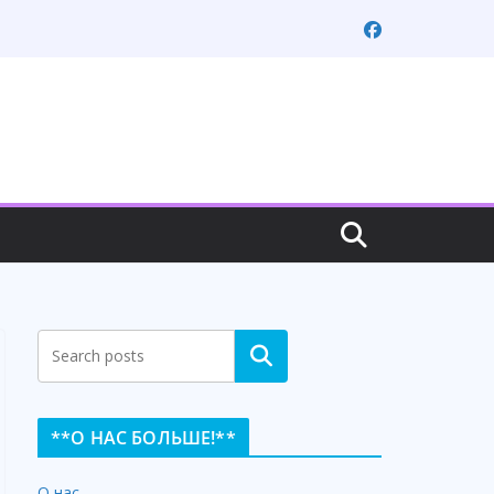
Search
**О НАС БОЛЬШЕ!**
О нас