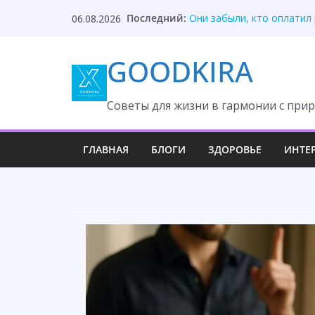
Твой приблудыш не получ
Skip
Последний:
06.08.2026
Они забыли, кто оплатил
to
Один торт изменил судьб
content
Она ждала измену, но вс
GOODKIRA
После унижения невестка
Cоветы для жизни в гармонии с прир
ГЛАВНАЯ
БЛОГИ
ЗДОРОВЬЕ
ИНТЕ