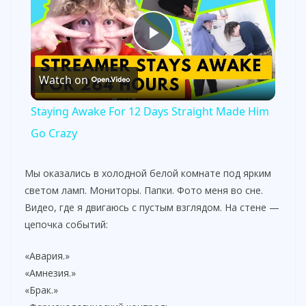
P
Watch on
l
Staying Awake For 12 Days Straight Made Him
a
Go Crazy
y
Мы оказались в холодной белой комнате под ярким
светом ламп. Мониторы. Папки. Фото меня во сне.
Видео, где я двигаюсь с пустым взглядом. На стене —
V
цепочка событий:
i
«Авария.»
«Амнезия.»
«Брак.»
d