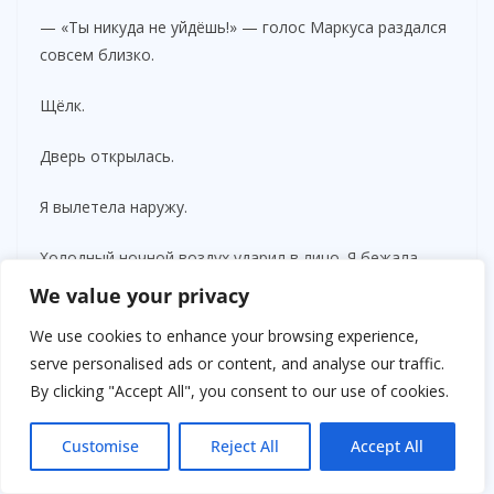
— «Ты никуда не уйдёшь!» — голос Маркуса раздался
совсем близко.
Щёлк.
Дверь открылась.
Я вылетела наружу.
Холодный ночной воздух ударил в лицо. Я бежала
босиком по влажной траве, не чувствуя боли. Только
We value your privacy
свободу. Только страх.
We use cookies to enhance your browsing experience,
Позади хлопнула дверь.
serve personalised ads or content, and analyse our traffic.
By clicking "Accept All", you consent to our use of cookies.
Он всё ещё гнался за мной.
Customise
Reject All
Accept All
Я не знала, куда бегу. Просто дальше от него.