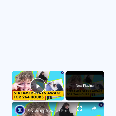
×
Now Playing
Play Video
×
Staying Awake For 12 Days Straight Made Him Go Crazy