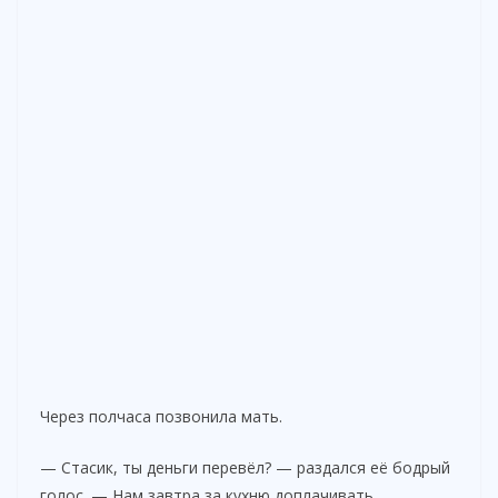
Через полчаса позвонила мать.
— Стасик, ты деньги перевёл? — раздался её бодрый
голос. — Нам завтра за кухню доплачивать.