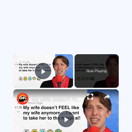
×
Now Playing
Play Video
×
My wife doesn’t FEEL like my wife anymore… I want to take her to the hospital! - r/BORUpdates | Reddit Stories
P