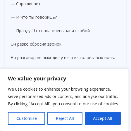
— Спрашивает.
— И что ты говоришь?
— Правду. Что папа очень занят собой.
Он резко сбросил звонок.
Но разговор не выходил у него из головы всю ночь.
На работе всё тоже пошло наперекосяк. Руководство
We value your privacy
заморозило премии, один из проектов провалился, а
мать продолжала ежедневно требовать деньги.
We use cookies to enhance your browsing experience,
serve personalised ads or content, and analyse our traffic.
— Ты обязан помогать семье, — повторяла она.
By clicking "Accept All", you consent to our use of cookies.
И впервые Стас вдруг подумал: а кому именно?
Customise
Reject All
Accept All
В пятницу вечером он заехал к матери без