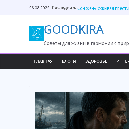
Skip
Последний:
Она у меня просто домох
08.08.2026
to
Сон жены скрывал престу
Она увидела стену фотог
content
GOODKIRA
Отец случайно заметил т
Она приехала неожиданно
Cоветы для жизни в гармонии с прир
ГЛАВНАЯ
БЛОГИ
ЗДОРОВЬЕ
ИНТЕ