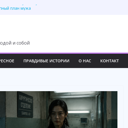
озяйка», — усмехнулся
пный план мужа
рафий и сразу уехала
о, что скрывала дочь
 и спасла себя
одой и собой
РЕСНОЕ
ПРАВДИВЫЕ ИСТОРИИ
О НАС
КОНТАКТ