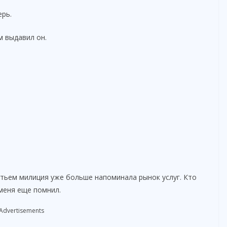
e
ерь.
o
м выдавил он.
етьем милиция уже больше напоминала рынок услуг. Кто
 меня еще помнил.
Advertisements