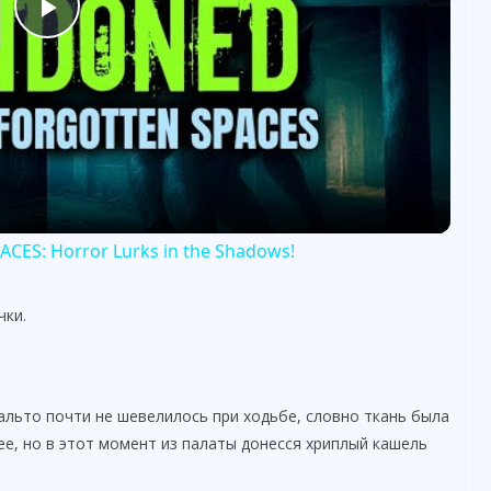
P
l
a
y
S: Horror Lurks in the Shadows!
V
чки.
i
пальто почти не шевелилось при ходьбе, словно ткань была
d
ее, но в этот момент из палаты донесся хриплый кашель