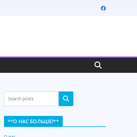
Search
**О НАС БОЛЬШЕ!**
О нас