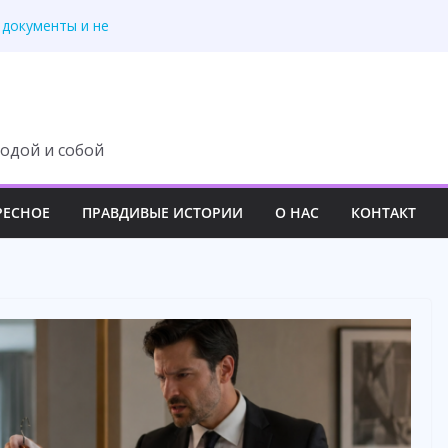
 — усмехнулась
 документы и не
подарил новую жизнь
рого телефона отца
л муж. А я рассматр
одой и собой
РЕСНОЕ
ПРАВДИВЫЕ ИСТОРИИ
О НАС
КОНТАКТ