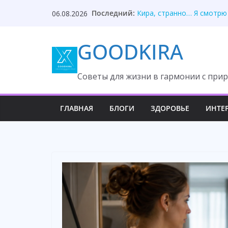
Skip
Последний:
Она два года рога носит,
06.08.2026
to
Кира, странно… Я смотрю
Муж предал, незнакомец 
content
GOODKIRA
Дочь раскрыла тайну вто
Я на даче пахал! — крича
Cоветы для жизни в гармонии с прир
ГЛАВНАЯ
БЛОГИ
ЗДОРОВЬЕ
ИНТЕ