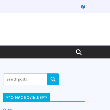
Search
**О НАС БОЛЬШЕ!**
О нас