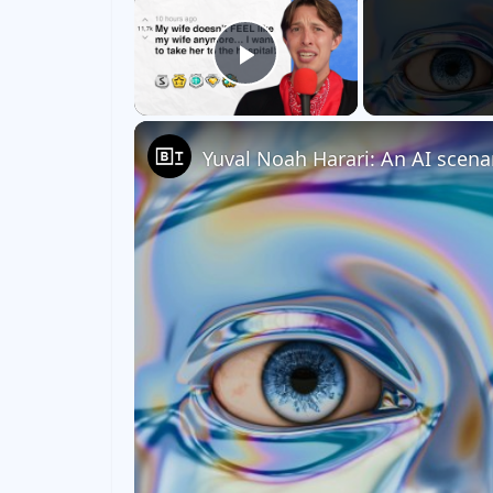
Play Video
Yuval Noah Harari: An AI scena